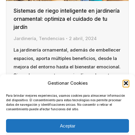
Sistemas de riego inteligente en jardinería
ornamental: optimiza el cuidado de tu
jardín
Jardinería
,
Tendencias
2 abril, 2024
La jardinería ornamental, además de embellecer
espacios, aporta múltiples beneficios, desde la
mejora del entorno hasta el bienestar emocional.
Sin embargo, mantener un jardín exuberante
Gestionar Cookies
requiere tiempo, esfuerzo y un riego adecuado.
En este contexto, los sistemas de riego
Para brindar mejores experiencias, usamos cookies para almacenar información
inteligente emergen como una solución eficiente
del dispositivo. El consentimiento para estas tecnologías nos permite procesar
datos de navegación y identificaciones únicas. No consentir o retirar el
y sostenible para el cuidado de espacios verdes
consentimiento puede afectar funciones del sitio.
ornamentales. Un…
Aceptar