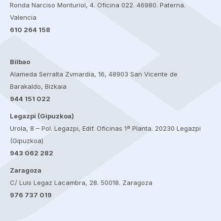
Ronda Narciso Monturiol, 4. Oficina 022. 46980. Paterna.
Valencia
610 264 158
Bilbao
Alameda Serralta Zvmardia, 16, 48903 San Vicente de
Barakaldo, Bizkaia
944 151 022
Legazpi (Gipuzkoa)
Urola, 8 – Pol. Legazpi, Edif. Oficinas 1ª Planta. 20230 Legazpi
(Gipuzkoa)
943 062 282
Zaragoza
C/ Luis Legaz Lacambra, 28. 50018. Zaragoza
976 737 019