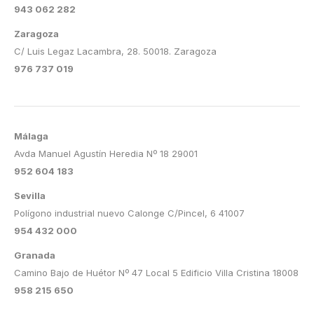
943 062 282
Zaragoza
C/ Luis Legaz Lacambra, 28. 50018. Zaragoza
976 737 019
Málaga
Avda Manuel Agustín Heredia Nº 18 29001
952 604 183
Sevilla
Polígono industrial nuevo Calonge C/Pincel, 6 41007
954 432 000
Granada
Camino Bajo de Huétor Nº 47 Local 5 Edificio Villa Cristina 18008
958 215 650