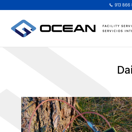
913 866
Da