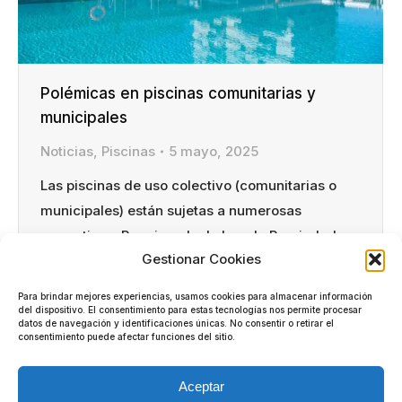
Polémicas en piscinas comunitarias y
municipales
Noticias
,
Piscinas
5 mayo, 2025
Las piscinas de uso colectivo (comunitarias o
municipales) están sujetas a numerosas
normativas. Por ejemplo, la Ley de Propiedad
Gestionar Cookies
Horizontal (LPH) faculta a la comunidad de
vecinos para fijar reglamentos internos (art. 6 y
Para brindar mejores experiencias, usamos cookies para almacenar información
17.7 LPH) que regulen el uso de la piscina. Estas
del dispositivo. El consentimiento para estas tecnologías nos permite procesar
datos de navegación y identificaciones únicas. No consentir o retirar el
reglas, aprobadas por mayoría en junta, son de
consentimiento puede afectar funciones del sitio.
obligado cumplimiento para todos…
Aceptar