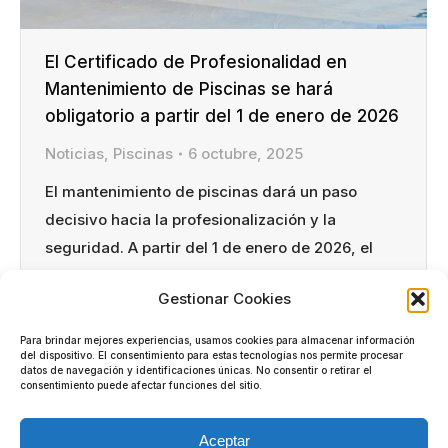
El Certificado de Profesionalidad en
Mantenimiento de Piscinas se hará
obligatorio a partir del 1 de enero de 2026
Noticias
,
Piscinas
6 octubre, 2025
El mantenimiento de piscinas dará un paso
decisivo hacia la profesionalización y la
seguridad. A partir del 1 de enero de 2026, el
Certificado de Profesionalidad SEA_C_006_4B –
Gestionar Cookies
Mantenimiento de piscinas y otras instalaciones
acuáticas se hará obligatorio para todos los
Para brindar mejores experiencias, usamos cookies para almacenar información
del dispositivo. El consentimiento para estas tecnologías nos permite procesar
profesionales que gestionen el mantenimiento
datos de navegación y identificaciones únicas. No consentir o retirar el
de piscinas de tipo 1 y 2, según la…
consentimiento puede afectar funciones del sitio.
Aceptar