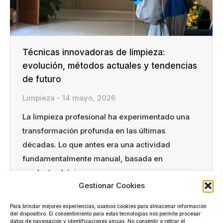
Técnicas innovadoras de limpieza:
evolución, métodos actuales y tendencias
de futuro
Limpieza
14 mayo, 2026
La limpieza profesional ha experimentado una
transformación profunda en las últimas
décadas. Lo que antes era una actividad
fundamentalmente manual, basada en
productos básicos y procesos poco
Gestionar Cookies
estructurados, hoy se ha convertido en un
ámbito altamente técnico donde la innovación,
Para brindar mejores experiencias, usamos cookies para almacenar información
la sostenibilidad y la eficiencia operativa son
del dispositivo. El consentimiento para estas tecnologías nos permite procesar
datos de navegación y identificaciones únicas. No consentir o retirar el