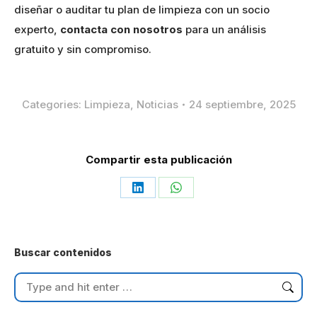
diseñar o auditar tu plan de limpieza con un socio
experto,
contacta con nosotros
para un análisis
gratuito y sin compromiso.
Categories:
Limpieza
,
Noticias
24 septiembre, 2025
Compartir esta publicación
Share
Share
on
on
LinkedIn
WhatsApp
Buscar contenidos
Search: