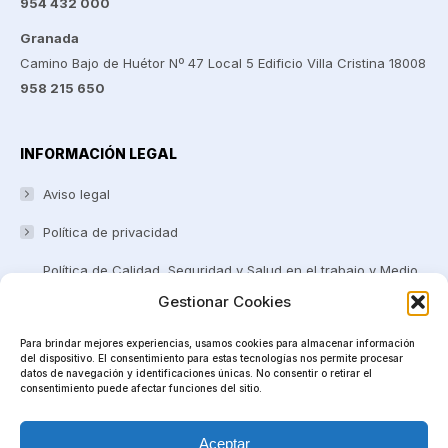
954 432 000
Granada
Camino Bajo de Huétor Nº 47 Local 5 Edificio Villa Cristina 18008
958 215 650
INFORMACIÓN LEGAL
Aviso legal
Política de privacidad
Política de Calidad, Seguridad y Salud en el trabajo y Medio
ambiente
Gestionar Cookies
Certificaciones y Reconocimientos
Para brindar mejores experiencias, usamos cookies para almacenar información
del dispositivo. El consentimiento para estas tecnologías nos permite procesar
Canal Ético
datos de navegación y identificaciones únicas. No consentir o retirar el
consentimiento puede afectar funciones del sitio.
Política de cookies (UE)
Aceptar
Comunicación Corporativa