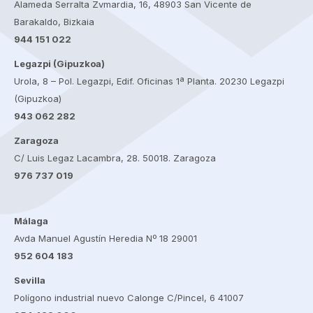
Alameda Serralta Zvmardia, 16, 48903 San Vicente de
Barakaldo, Bizkaia
944 151 022
Legazpi (Gipuzkoa)
Urola, 8 – Pol. Legazpi, Edif. Oficinas 1ª Planta. 20230 Legazpi
(Gipuzkoa)
943 062 282
Zaragoza
C/ Luis Legaz Lacambra, 28. 50018. Zaragoza
976 737 019
Málaga
Avda Manuel Agustín Heredia Nº 18 29001
952 604 183
Sevilla
Polígono industrial nuevo Calonge C/Pincel, 6 41007