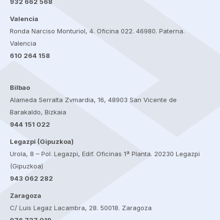
932 662 568
Valencia
Ronda Narciso Monturiol, 4. Oficina 022. 46980. Paterna.
Valencia
610 264 158
Bilbao
Alameda Serralta Zvmardia, 16, 48903 San Vicente de
Barakaldo, Bizkaia
944 151 022
Legazpi (Gipuzkoa)
Urola, 8 – Pol. Legazpi, Edif. Oficinas 1ª Planta. 20230 Legazpi
(Gipuzkoa)
943 062 282
Zaragoza
C/ Luis Legaz Lacambra, 28. 50018. Zaragoza
976 737 019