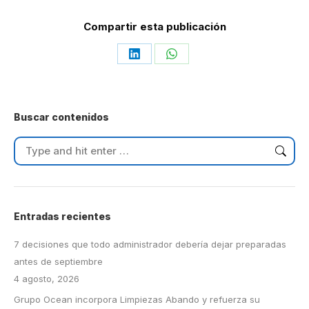
Compartir esta publicación
Share
Share
on
on
LinkedIn
WhatsApp
Buscar contenidos
Search:
Entradas recientes
7 decisiones que todo administrador debería dejar preparadas
antes de septiembre
4 agosto, 2026
Grupo Ocean incorpora Limpiezas Abando y refuerza su