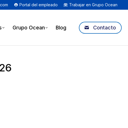
.com
Portal del empleado
Trabajar en Grupo Ocean
s
Grupo Ocean
Blog
Contacto
026