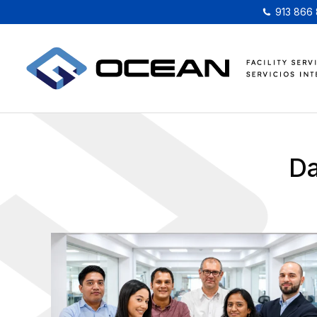
913 866
Da