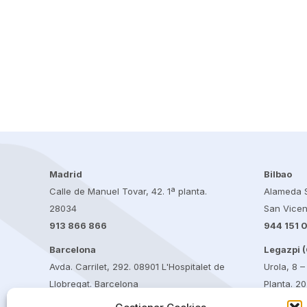
Madrid
Bilbao
Calle de Manuel Tovar, 42. 1ª planta.
Alameda S
28034
San Vicen
913 866 866
944 151 
Barcelona
Legazpi 
Avda. Carrilet, 292. 08901 L'Hospitalet de
Urola, 8 –
Llobregat. Barcelona
Planta. 2
932 662 568
943 062