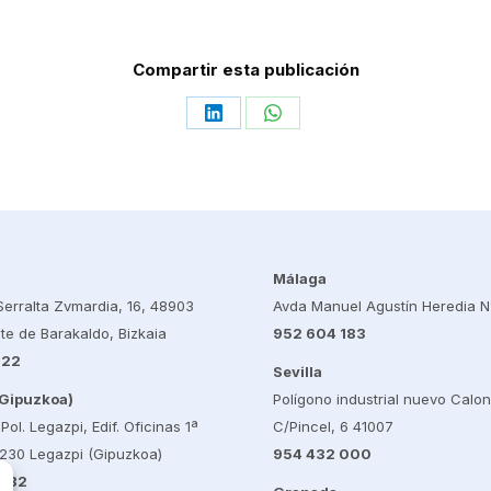
Compartir esta publicación
Share
Share
on
on
LinkedIn
WhatsApp
Málaga
erralta Zvmardia, 16, 48903
Avda Manuel Agustín Heredia N
te de Barakaldo, Bizkaia
952 604 183
022
Sevilla
(Gipuzkoa)
Polígono industrial nuevo Calo
 Pol. Legazpi, Edif. Oficinas 1ª
C/Pincel, 6 41007
0230 Legazpi (Gipuzkoa)
954 432 000
 282