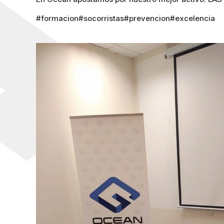
#formacion#socorristas#prevencion#excelencia