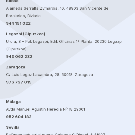
Bilbao
Alameda Serralta Zvmardia, 16, 48903 San Vicente de
Barakaldo, Bizkaia
944 151 022
Legazpi (Gipuzkoa)
Urola, 8 – Pol. Legazpi, Edif. Oficinas 1ª Planta. 20230 Legazpi
(Gipuzkoa)
943 062 282
Zaragoza
C/ Luis Legaz Lacambra, 28. 50018. Zaragoza
976 737 019
Málaga
Avda Manuel Agustín Heredia Nº 18 29001
952 604 183
Sevilla
Polígono industrial nuevo Calonge C/Pincel, 6 41007