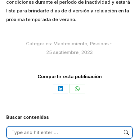
condiciones durante el período de inactividad y estará
lista para brindarte días de diversión y relajación en la
próxima temporada de verano.
Categories:
Mantenimiento
,
Piscinas
25 septiembre, 2023
Compartir esta publicación
Share
Share
on
on
LinkedIn
WhatsApp
Buscar contenidos
Search: