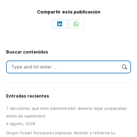
Compartir esta publicación
Share
Share
on
on
LinkedIn
WhatsApp
Buscar contenidos
Search:
Entradas recientes
7 decisiones que todo administrador debería dejar preparadas
antes de septiembre
4 agosto, 2026
Grupo Ocean incorpora Limpiezas Abando y refuerza su