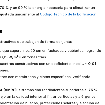
70 % y un 90 % la energía necesaria para climatizar un
 ajustada únicamente al
Código Técnico de la Edificación
s
structivos que trabajan de forma conjunta:
s que superan los 20 cm en fachadas y cubiertas, logrando
a
0,15 W/m²K
en zonas frías.
cuentros constructivos con un coeficiente lineal ψ ≤
0,01
iones.
ntros con membranas y cintas específicas, verificado
or (VMRC)
: sistemas con rendimientos superiores al
75 %
,
oran la calidad interior al filtrar partículas y alérgenos.
 orientación de huecos, protecciones solares y elección de