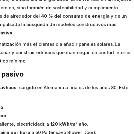
nómico, sino también de sostenibilidad y cumplimiento
es de alrededor del
40 % del consumo de energía
y de un
 impulsado la búsqueda de modelos constructivos más
pasiva
.
matización más eficientes o a añadir paneles solares. La
eñar y construir edificios que mantengan un confort interior
tico mínimo.
o pasivo
sivhaus
, surgido en Alemania a finales de los años 80. Este
ño
.
año
.
liente, electricidad):
≤ 120 kWh/m² año
.
aire por hora
a 50 Pa (ensayo Blower Door).