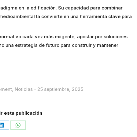
radigma en la edificación. Su capacidad para combinar
d medioambiental la convierte en una herramienta clave para
normativo cada vez más exigente, apostar por soluciones
no una estrategia de futuro para construir y mantener
ement
,
Noticias
25 septiembre, 2025
r esta publicación
Share
Share