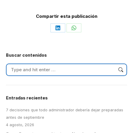
Compartir esta publicación
Share
Share
on
on
LinkedIn
WhatsApp
Buscar contenidos
Search:
Entradas recientes
7 decisiones que todo administrador debería dejar preparadas
antes de septiembre
4 agosto, 2026