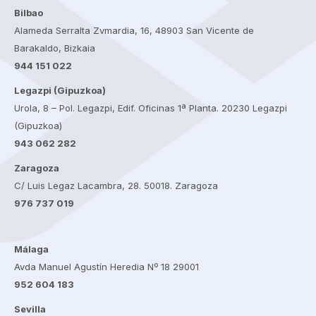
Bilbao
Alameda Serralta Zvmardia, 16, 48903 San Vicente de
Barakaldo, Bizkaia
944 151 022
Legazpi (Gipuzkoa)
Urola, 8 – Pol. Legazpi, Edif. Oficinas 1ª Planta. 20230 Legazpi
(Gipuzkoa)
943 062 282
Zaragoza
C/ Luis Legaz Lacambra, 28. 50018. Zaragoza
976 737 019
Málaga
Avda Manuel Agustín Heredia Nº 18 29001
952 604 183
Sevilla