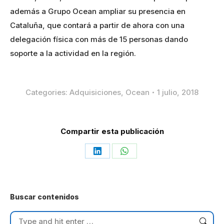
además a Grupo Ocean ampliar su presencia en
Cataluña, que contará a partir de ahora con una
delegación física con más de 15 personas dando
soporte a la actividad en la región.
Categories:
Adquisiciones
,
Ocean
1 julio, 2018
Compartir esta publicación
Share
Share
on
on
LinkedIn
WhatsApp
Buscar contenidos
Search: