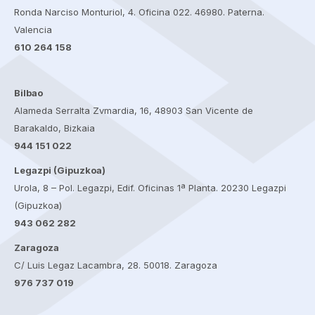
Ronda Narciso Monturiol, 4. Oficina 022. 46980. Paterna.
Valencia
610 264 158
Bilbao
Alameda Serralta Zvmardia, 16, 48903 San Vicente de
Barakaldo, Bizkaia
944 151 022
Legazpi (Gipuzkoa)
Urola, 8 – Pol. Legazpi, Edif. Oficinas 1ª Planta. 20230 Legazpi
(Gipuzkoa)
943 062 282
Zaragoza
C/ Luis Legaz Lacambra, 28. 50018. Zaragoza
976 737 019