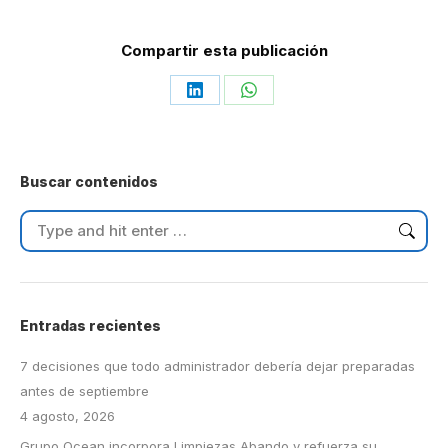
Compartir esta publicación
Share
Share
on
on
LinkedIn
WhatsApp
Buscar contenidos
Search:
Entradas recientes
7 decisiones que todo administrador debería dejar preparadas
antes de septiembre
4 agosto, 2026
Grupo Ocean incorpora Limpiezas Abando y refuerza su