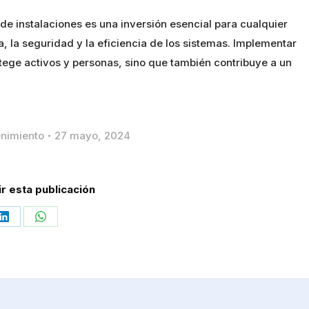
e instalaciones es una inversión esencial para cualquier
, la seguridad y la eficiencia de los sistemas. Implementar
tege activos y personas, sino que también contribuye a un
nimiento
27 mayo, 2024
r esta publicación
Share
Share
on
on
LinkedIn
WhatsApp