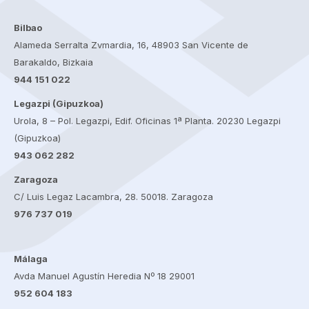
Bilbao
Alameda Serralta Zvmardia, 16, 48903 San Vicente de
Barakaldo, Bizkaia
944 151 022
Legazpi (Gipuzkoa)
Urola, 8 – Pol. Legazpi, Edif. Oficinas 1ª Planta. 20230 Legazpi
(Gipuzkoa)
943 062 282
Zaragoza
C/ Luis Legaz Lacambra, 28. 50018. Zaragoza
976 737 019
Málaga
Avda Manuel Agustín Heredia Nº 18 29001
952 604 183