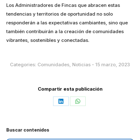
Los Administradores de Fincas que abracen estas
tendencias y territorios de oportunidad no solo
responderán a las expectativas cambiantes, sino que
también contribuirán a la creación de comunidades
vibrantes, sostenibles y conectadas.
Categories:
Comunidades
,
Noticias
15 marzo, 2023
Compartir esta publicación
Share
Share
on
on
LinkedIn
WhatsApp
Buscar contenidos