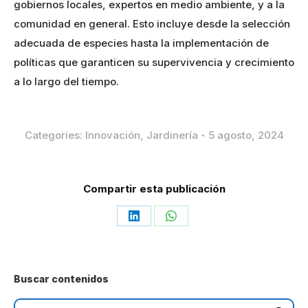
gobiernos locales, expertos en medio ambiente, y a la
comunidad en general. Esto incluye desde la selección
adecuada de especies hasta la implementación de
políticas que garanticen su supervivencia y crecimiento
a lo largo del tiempo.
Categories:
Innovación
,
Jardinería
5 agosto, 2024
Compartir esta publicación
Share
Share
on
on
LinkedIn
WhatsApp
Buscar contenidos
Search: