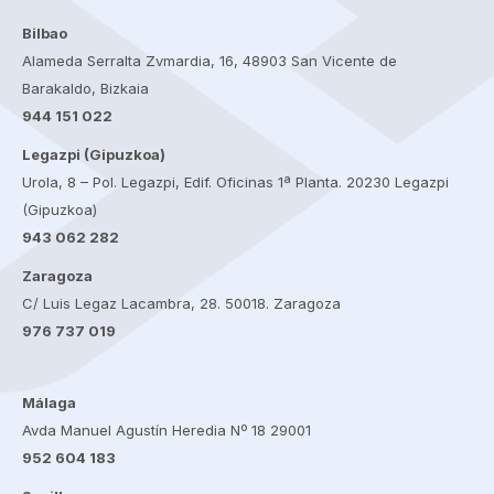
Bilbao
Alameda Serralta Zvmardia, 16, 48903 San Vicente de
Barakaldo, Bizkaia
944 151 022
Legazpi (Gipuzkoa)
Urola, 8 – Pol. Legazpi, Edif. Oficinas 1ª Planta. 20230 Legazpi
(Gipuzkoa)
943 062 282
Zaragoza
C/ Luis Legaz Lacambra, 28. 50018. Zaragoza
976 737 019
Málaga
Avda Manuel Agustín Heredia Nº 18 29001
952 604 183